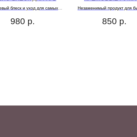
евый блеск и уход для самых
Незаменимый продукт для б
вкусных на вид губ
освежающего экспресс-макия
980
р.
850
р.
румянец будет максимал
естественным, а образ св