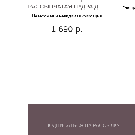
РАССЫПЧАТАЯ ПУДРА ДЛЯ
Глянц
ЛИЦА
Невесомая и невидимая фиксация
твоего макияжа
1 690
р.
ПОДПИСАТЬСЯ НА РАССЫЛКУ