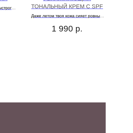
ТОНАЛЬНЫЙ КРЕМ С SPF
ыстрого
жа. Твой
Даже летом твоя кожа сияет ровным
ьно
тоном и защищена от фотостарения
ежим.
1 990
р.