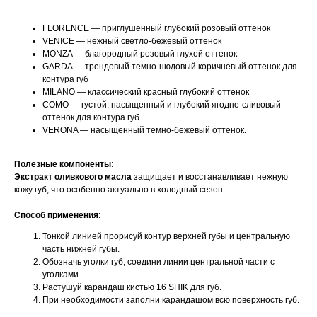
FLORENCE — приглушенный глубокий розовый оттенок
VENICE — нежный светло-бежевый оттенок
MONZA — благородный розовый глухой оттенок
GARDA — трендовый темно-нюдовый коричневый оттенок для
контура губ
MILANO — классический красный глубокий оттенок
COMO — густой, насыщенный и глубокий ягодно-сливовый
оттенок для контура губ
VERONA — насыщенный темно-бежевый оттенок.
Полезные компоненты:
Экстракт оливкового масла
защищает и восстанавливает нежную
кожу губ, что особенно актуально в холодный сезон.
Способ применения:
Тонкой линией прорисуй контур верхней губы и центральную
часть нижней губы.
Обозначь уголки губ, соедини линии центральной части с
уголками.
Растушуй карандаш кистью 16 SHIK для губ.
При необходимости заполни карандашом всю поверхность губ.