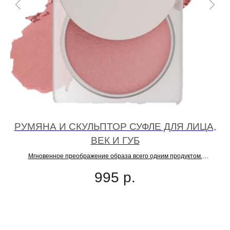
PF
РУМЯНА И СКУЛЬПТОР СУФЛЕ ДЛЯ ЛИЦА,
ВЕК И ГУБ
Мгновенное преображение образа всего одним продуктом.
Универсальное средство, с которым можно выполнить весь макияж
995
р.
полностью