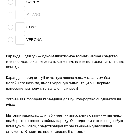
GARDA
MILANO
COMO
VERONA
Карандаш для губ — одно миниатюрное косметическое средство,
которое можно использовать как контур или использовать в качестве
помады.
Карандаш придает губам четкую линию легким касанием без
малейшего нажима, имеет хорошую пигментацию. С первого
нанесения вы получите заявленный цвет!
Устойчивая формула карандаша для губ комфортно ощущается на
губах.
Матовый карандаш для губ имеет универсальную гамму — вы легко
подберете оттенок к любому наряду. Он подстраивается под любую
помаду или блеск, предотвращая их растекание и увеличивая
стойкость. В палитре представлено 6 оттенков: