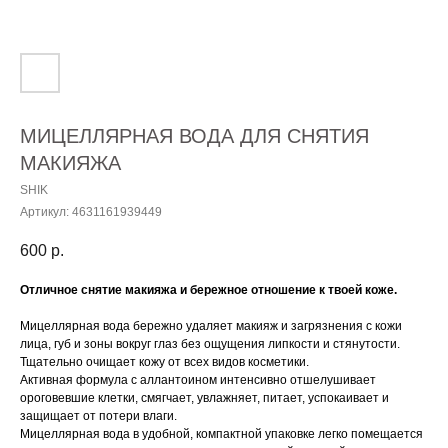
МИЦЕЛЛЯРНАЯ ВОДА ДЛЯ СНЯТИЯ
МАКИЯЖА
SHIK
Артикул:
4631161939449
600
р.
Отличное снятие макияжа и бережное отношение к твоей коже.
Мицеллярная вода бережно удаляет макияж и загрязнения с кожи
лица, губ и зоны вокруг глаз без ощущения липкости и стянутости.
Тщательно очищает кожу от всех видов косметики.
Активная формула с аллантоином интенсивно отшелушивает
ороговевшие клетки, смягчает, увлажняет, питает, успокаивает и
защищает от потери влаги.
Мицеллярная вода в удобной, компактной упаковке легко помещается