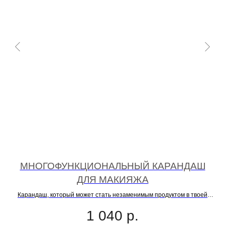
"
МНОГОФУНКЦИОНАЛЬНЫЙ КАРАНДАШ
ДЛЯ МАКИЯЖА
Не
Карандаш, который может стать незаменимым продуктом в твоей
косметичке
1 040
р.