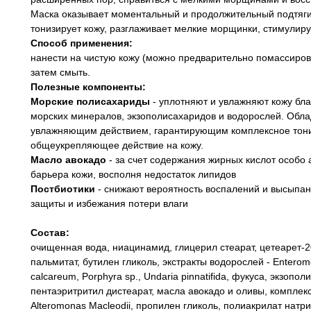
Маска оказывает моментальный и продолжительный подтяг
тонизирует кожу, разглаживает мелкие морщинки, стимулир
Способ применения:
нанести на чистую кожу (можно предварительно помассирова
затем смыть.
Полезные компоненты:
Морские полисахариды
- уплотняют и увлажняют кожу б
морских минералов, экзополисахаридов и водорослей. Об
увлажняющим действием, гарантирующим комплексное тон
общеукрепляющее действие на кожу.
Масло авокадо
- за счет содержания жирных кислот особо 
барьера кожи, восполня недостаток липидов
Постбиотики
- снижают вероятность воспалений и высыпа
защиты и избежания потери влаги
Состав:
очищенная вода, ниацинамид, глицерил стеарат, цетеарет-20
пальмитат, бутилен гликоль, экстракты водорослей - Enterom
calcareum, Porphyra sp., Undaria pinnatifida, фукуса, экзоп
пентаэритритил дистеарат, масла авокадо и оливы, компле
Alteromonas Macleodii, пропилен гликоль, полиакрилат натр