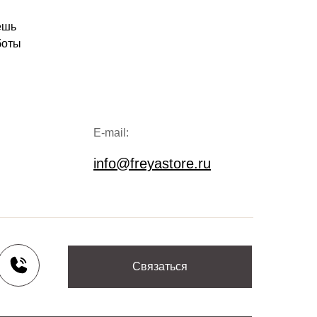
ешь
боты
E-mail:
info@freyastore.ru
Связаться