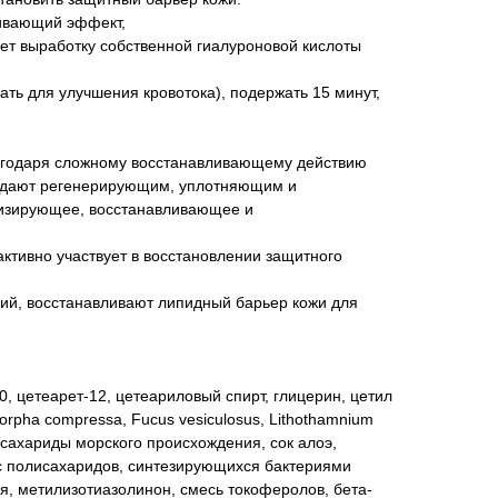
ивающий эффект,
ует выработку собственной гиалуроновой кислоты
ть для улучшения кровотока), подержать 15 минут,
лагодаря сложному восстанавливающему действию
ладают регенерирующим, уплотняющим и
изирующее, восстанавливающее и
активно участвует в восстановлении защитного
ний, восстанавливают липидный барьер кожи для
, цетеарет-12, цетеариловый спирт, глицерин, цетил
orpha compressa, Fucus vesiculosus, Lithothamnium
олисахариды морского происхождения, сок алоэ,
кс полисахаридов, синтезирующихся бактериями
ия, метилизотиазолинон, смесь токоферолов, бета-