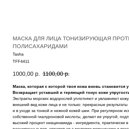
МАСКА ДЛЯ ЛИЦА ТОНИЗИРУЮЩАЯ ПРОТ
ПОЛИСАХАРИДАМИ
Tasha
TFF4411
1000,00
р.
1100,00
р.
Маска, которая с которой твоя кожа вновь становится у
Возвращает уставшей и теряющей тонус коже упругость
Экстракты морских водорослей уплотняют и увлажняют кожу
внешний вид кожи лица и не только: прекрасные результаты м
и в уходе за тонкой и нежной кожей шеи. При регулярном и
собственной гиалуроновой кислоты, делает ее упругой, под
высокий процент ниацинамида - ингредиента, практически в
расширенных пор, справиться с мелкими морщинами и восс