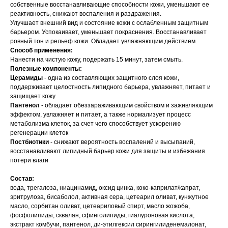
собственные восстанавливающие способности кожи, уменьшают ее
реактивность, снижают воспаления и раздражения.
Улучшает внешний вид и состояние кожи с ослабленным защитным
барьером. Успокаивает, уменьшает покраснения. Восстанавливает
ровный тон и рельеф кожи. Обладает увлажняющим действием.
Способ применения:
Нанести на чистую кожу, подержать 15 минут, затем смыть.
Полезные компоненты:
Церамиды
- одна из составляющих защитного слоя кожи,
поддерживает целостность липидного барьера, увлажняет, питает и
защищает кожу
Пантенол
- обладает обеззараживающим свойством и заживляющим
эффектом, увлажняет и питает, а также нормализует процесс
метаболизма клеток, за счет чего способствует ускорению
регенерации клеток
Постбиотики
- снижают вероятность воспалений и высыпаний,
восстанавливают липидный барьер кожи для защиты и избежания
потери влаги
Состав:
вода, трегалоза, ниацинамид, оксид цинка, коко-каприлат/капрат,
эритрулоза, бисаболол, активная сера, цетеарил оливат, кунжутное
масло, сорбитан оливат, цетеариловый спирт, масло жожоба,
фосфолипиды, сквалан, сфинголипиды, гиалуроновая кислота,
экстракт комбучи, пантенол, ди-этилгексил сирингилиденемалонат,