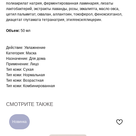
полиакрилат натрия, ферментированная ламинария, лизаты
лактобактерий, экстракты лаванды, розы, эвкалипта, масло овса,
цетил пальмитат, сквалан, аллантоин, токоферол, феноксиэтанол,
диацетат глутамата тетранатрия, этилгексилглицерин.
Объем:
50 мл
Действие: Увлажнение
Категория: Маска
Назначение: Для дома
Применение: Лицо
Тип кожи: Сухая
Тип кожи: Нормальная
Тип кожи: Возрастная
Тип кожи: Комбинированная
СМОТРИТЕ ТАКЖЕ
Новинка