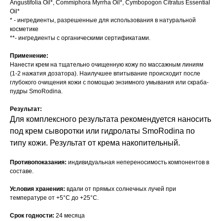
Angustifolia Oil*, Commiphora Myrrha Oil*, Cymbopogon Citratus Essential
Oil*
* - ингредиенты, разрешенные для использования в натуральной
косметике
**- ингредиенты с органическими сертификатами.
Применение:
Нанести крем на тщательно очищенную кожу по массажным линиям
(1-2 нажатия дозатора). Наилучшее впитывание происходит после
глубокого очищения кожи с помощью энзимного умывания или скраба-
пудры SmoRodina.
Результат:
Для комплексного результата рекомендуется наносить
под крем сыворотки или гидролаты SmoRodina по
типу кожи. Результат от крема накопительный.
Противопоказания:
индивидуальная непереносимость компонентов в
составе.
Условия хранения:
вдали от прямых солнечных лучей при
температуре от +5°С до +25°С.
Срок годности:
24 месяца