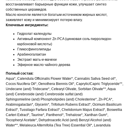
восстанавливает барьерные функции кожи, улучшает синтез
собственных церамидов.
Масло конопли является богатым источником жирных кислот,
заживляет кожу и минимизирует потерю влагу.
Ключевые ингредиенты:
Гидролат календулы
Активный компонент Zn PCA (цинковая соль пирролидон-
карбоновой кислоты)
Гликосфинголипиды
Арабиногалактан
Экстракт мать-и-мачехи
Эфирное масло чайного дерева
Полный состав:
Aqua*, Calendula Officinalis Flower Water*, Cannabis Sativa Seed oil*,
Cocos Nucifera Oil*, Oenothera Biennis Oil*, Caprylic/Capric Triglyceride**,
Undecane (and) Tridecane*, Cetearyl Olivate, Sorbitan Olivate**, Aqua
(and) Cerebroside (and) Cerebroside sulfat (and)
Sphingomieline (and) Phospholipides (and) Cholesterine*, Zn-PCA*,
Arabinogalactan*, Glycerin*, Trifolium Rubens Extract*, Ocimum Basilicum
Extract*, Tussilago Farfara Extract*, Chelidonium Majus Extract*, Boswellia
Carteri Extract*, Taurine*, Panthenol*, Trehalose*, Xanthan Gum*,
Tocopheryl Acetate*, Dehydroacetic Acid (and) Benzyl Alcohol (and)
Water**, Melaleuca Alternifolia (Tea Tree) Essential Oil*, Lavandula