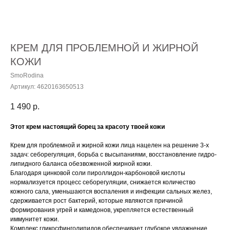
КРЕМ ДЛЯ ПРОБЛЕМНОЙ И ЖИРНОЙ
КОЖИ
SmoRodina
Артикул:
4620163650513
1 490
р.
Этот крем настоящий борец за красоту твоей кожи
Крем для проблемной и жирной кожи лица нацелен на решение 3-х
задач: себорегуляция, борьба с высыпаниями, восстановление гидро-
липидного баланса обезвоженной жирной кожи.
Благодаря цинковой соли пироллидон-карбоновой кислоты
нормализуется процесс себорегуляции, снижается количество
кожного сала, уменьшаются воспаления и инфекции сальных желез,
сдерживается рост бактерий, которые являются причиной
формирования угрей и камедонов, укрепляется естественный
иммунитет кожи.
Комплекс гликосфинголипидов обеспечивает глубокое увлажнение,