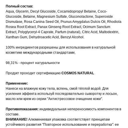
Полный состав:
Aqua, Glycerin, Decyl Glucoside, Cocamidopropyl Betaine, Coco-
Glucoside, Betaine, Magnesium Sulfate, Gluconolactone, Superoxide
Dismutase, Rosa Canina Seed Oil, Prunus Amygdalus Dulcis Oil, Rhodiola
Rosea Root Extract, Panax Ginseng Root Extract, Ocimum Sanctum
Extract, Polyglyceryl-4 Caprate, Parfum (natural), Citric Acid, Maltodextrin,
Xanthan Gum, Dehydroacetic Acid, Benzyl Alcohol.
100% ингредиентов разрешены для использования в натуральной
косметике международными стандартами,
98,31% - процент натуральности
Продукт проходит сертификацию
COSMOS NATURAL
Применение:
Нанеси на влажную кожу тела, вспень, смой тёплой водой. Для
усиления эффекта используй последовательно сыворотку и лосьон,
масло или крем из серии "Антистрессовое очищение кожи".
Противопоказания:
индивидуальная непереносимость компонентов в
составе.
ВНИМАНИЕ!
Алюминиевая упаковка соответствует принципам
устойчивого развития "Повторное использование и переработка": ее