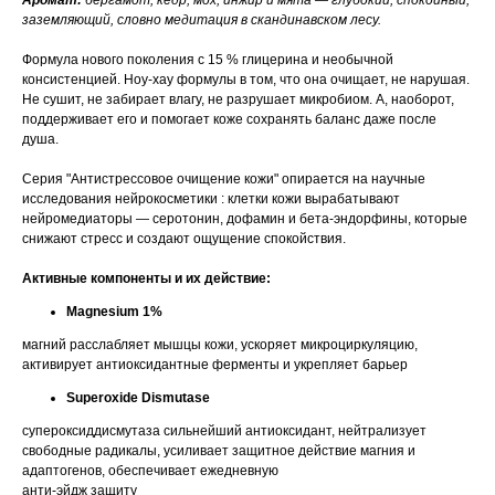
Аромат:
бергамот, кедр, мох, инжир и мята — глубокий, спокойный,
заземляющий, словно медитация в скандинавском лесу.
Формула нового поколения с 15 % глицерина и необычной
консистенцией. Ноу-хау формулы в том, что она очищает, не нарушая.
Не сушит, не забирает влагу, не разрушает микробиом. А, наоборот,
поддерживает его и помогает коже сохранять баланс даже после
душа.
Серия "Антистрессовое очищение кожи" опирается на научные
исследования нейрокосметики : клетки кожи вырабатывают
нейромедиаторы — серотонин, дофамин и бета-эндорфины, которые
снижают стресс и создают ощущение спокойствия.
Активные компоненты и их действие:
Magnesium 1%
магний расслабляет мышцы кожи, ускоряет микроциркуляцию,
активирует антиоксидантные ферменты и укрепляет барьер
Superoxide Dismutase
супероксиддисмутаза сильнейший антиоксидант, нейтрализует
свободные радикалы, усиливает защитное действие магния и
адаптогенов, обеспечивает ежедневную
анти-эйдж защиту