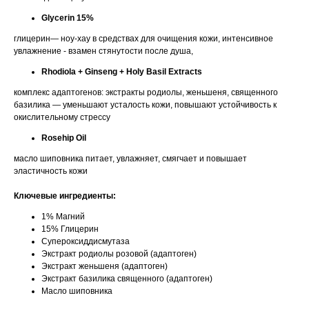
Glycerin 15%
глицерин— ноу-хау в средствах для очищения кожи, интенсивное
увлажнение - взамен стянутости после душа,
Rhodiola + Ginseng + Holy Basil Extracts
комплекс адаптогенов: экстракты родиолы, женьшеня, священного
базилика — уменьшают усталость кожи, повышают устойчивость к
окислительному стрессу
Rosehip Oil
масло шиповника питает, увлажняет, смягчает и повышает
эластичность кожи
Ключевые ингредиенты:
1% Магний
15% Глицерин
Супероксиддисмутаза
Экстракт родиолы розовой (адаптоген)
Экстракт женьшеня (адаптоген)
Экстракт базилика священного (адаптоген)
Масло шиповника