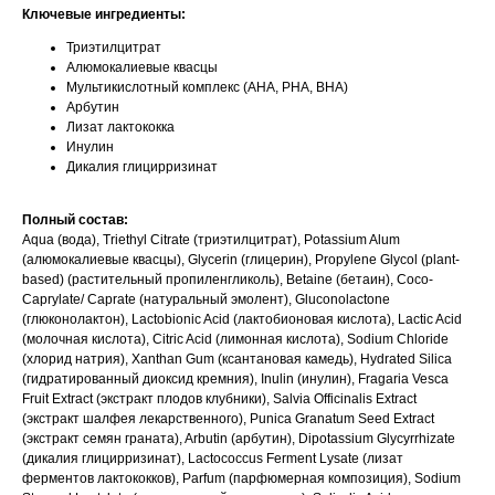
Ключевые ингредиенты:
Триэтилцитрат
Алюмокалиевые квасцы
Мультикислотный комплекс (AHA, PHA, BHA)
Арбутин
Лизат лактококка
Инулин
Дикалия глицирризинат
Полный состав:
Aqua (вода), Triethyl Citrate (триэтилцитрат), Potassium Alum
(алюмокалиевые квасцы), Glycerin (глицерин), Propylene Glycol (plant-
based) (растительный пропиленгликоль), Betaine (бетаин), Coco-
Caprylate/ Caprate (натуральный эмолент), Gluconolactone
(глюконолактон), Lactobionic Acid (лактобионовая кислота), Lactic Acid
(молочная кислота), Citric Acid (лимонная кислота), Sodium Chloride
(хлорид натрия), Xanthan Gum (ксантановая камедь), Hydrated Silica
(гидратированный диоксид кремния), Inulin (инулин), Fragaria Vesca
Fruit Extract (экстракт плодов клубники), Salvia Officinalis Extract
(экстракт шалфея лекарственного), Punica Granatum Seed Extract
(экстракт семян граната), Arbutin (арбутин), Dipotassium Glycyrrhizate
(дикалия глицирризинат), Lactococcus Ferment Lysate (лизат
ферментов лактококков), Parfum (парфюмерная композиция), Sodium