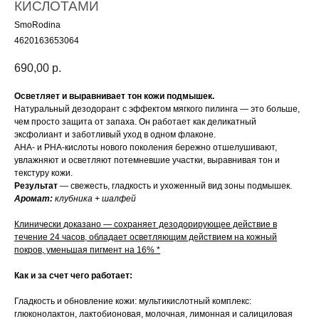
КИСЛОТАМИ
SmoRodina
4620163653064
690,00
р.
Осветляет и выравнивает тон кожи подмышек.
Натуральный дезодорант с эффектом мягкого пилинга — это больше,
чем просто защита от запаха. Он работает как деликатный
эксфолиант и заботливый уход в одном флаконе.
AHA- и PHA-кислоты нового поколения бережно отшелушивают,
увлажняют и осветляют потемневшие участки, выравнивая тон и
текстуру кожи.
Результат
— свежесть, гладкость и ухоженный вид зоны подмышек.
Аромат:
клубника + шалфей
Клинически доказано — сохраняет дезодорирующее действие в
течение 24 часов, обладает осветляющим действием на кожный
покров, уменьшая пигмент на 16% *
Как и за счет чего работает:
Гладкость и обновление кожи: мультикислотный комплекс:
глюконолактон, лактобионовая, молочная, лимонная и салициловая