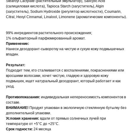
Stearoyl Lactylate (растительный эмульгатор), Salicylic Acid
(салициловая кислота), Tapioca Starch (загуститель), Algin
(загуститель), Sodium Hydroxide (регулятор кислотности), Coumarin,
Citral, Hexyl Cinnamal, Linalool, Limonene (ароматические компоненты).
99% ингредиентов растительного происхождения;
1% ольфакторный парфюмированный аромат.
Применение:
Нанеси дезодорант-сыворотку на чистую и сухую кожу подмышечных
впадин.
Результат:
Подходит тем, кто сталкивается с воспалениями, покраснениями или
вросшими волосами, хочет чистую, гладкую и здоровую кожу
подмышек, ищет натуральный дезодорант, который работает и как
уход.
Противопоказания:
индивидуальная непереносимость компонентов в
составе.
ВНИМАНИЕ!
Продукт упакован в экологичную стеклянную бутылку без
дополнительной упаковки.
Условия хранения:
вдали от прямых солнечных лучей при
температуре от +5°С до +25°С.
Срок годности:
24 месяца