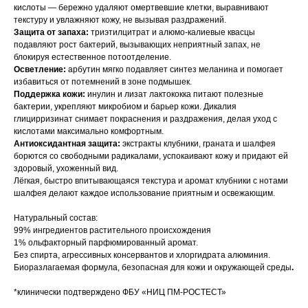
кислоты — бережно удаляют омертвевшие клетки, выравнивают
текстуру и увлажняют кожу, не вызывая раздражений.
Защита от запаха:
триэтилцитрат и алюмо-калиевые квасцы
подавляют рост бактерий, вызывающих неприятный запах, не
блокируя естественное потоотделение.
Осветление:
арбутин мягко подавляет синтез меланина и помогает
избавиться от потемнений в зоне подмышек.
Поддержка кожи:
инулин и лизат лактококка питают полезные
бактерии, укрепляют микробиом и барьер кожи. Дикалия
глицирризинат снимает покраснения и раздражения, делая уход с
кислотами максимально комфортным.
Антиоксидантная защита:
экстракты клубники, граната и шалфея
борются со свободными радикалами, успокаивают кожу и придают ей
здоровый, ухоженный вид.
Лёгкая, быстро впитывающаяся текстура и аромат клубники с нотами
шалфея делают каждое использование приятным и освежающим.
Натуральный состав:
99% ингредиентов растительного происхождения
1% ольфакторный парфюмированный аромат.
Без спирта, агрессивных консервантов и хлоргидрата алюминия.
Биоразлагаемая формула, безопасная для кожи и окружающей среды
.
*клинически подтверждено ФБУ «НИЦ ПМ-РОСТЕСТ»