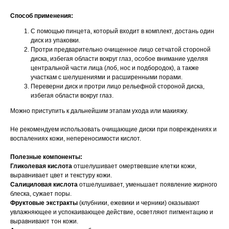
Способ применения:
С помощью пинцета, который входит в комплект, достань один
диск из упаковки.
Протри предварительно очищенное лицо сетчатой стороной
диска, избегая области вокруг глаз, особое внимание уделяя
центральной части лица (лоб, нос и подбородок), а также
участкам с шелушениями и расширенными порами.
Переверни диск и протри лицо рельефной стороной диска,
избегая области вокруг глаз.
Можно приступить к дальнейшим этапам ухода или макияжу.
Не рекомендуем использовать очищающие диски при повреждениях и
воспалениях кожи, непереносимости кислот.
Полезные компоненты:
Гликолевая кислота
отшелушивает омертвевшие клетки кожи,
выравнивает цвет и текстуру кожи.
Салициловая кислота
отшелушивает, уменьшает появление жирного
блеска, сужает поры.
Фруктовые экстракты
(клубники, ежевики и черники) оказывают
увлажняющее и успокаивающее действие, осветляют пигментацию и
выравнивают тон кожи.