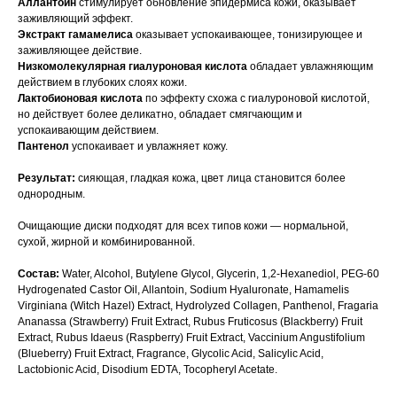
Аллантоин
стимулирует обновление эпидермиса кожи, оказывает
заживляющий эффект.
Экстракт гамамелиса
оказывает успокаивающее, тонизирующее и
заживляющее действие.
Низкомолекулярная гиалуроновая кислота
обладает увлажняющим
действием в глубоких слоях кожи.
Лактобионовая кислота
по эффекту схожа с гиалуроновой кислотой,
но действует более деликатно, обладает смягчающим и
успокаивающим действием.
Пантенол
успокаивает и увлажняет кожу.
Результат:
сияющая, гладкая кожа, цвет лица становится более
однородным.
Очищающие диски подходят для всех типов кожи — нормальной,
сухой, жирной и комбинированной.
Состав:
Water, Alcohol, Butylene Glycol, Glycerin, 1,2-Hexanediol, PEG-60
Hydrogenated Castor Oil, Allantoin, Sodium Hyaluronate, Hamamelis
Virginiana (Witch Hazel) Extract, Hydrolyzed Collagen, Panthenol, Fragaria
Ananassa (Strawberry) Fruit Extract, Rubus Fruticosus (Blackberry) Fruit
Extract, Rubus Idaeus (Raspberry) Fruit Extract, Vaccinium Angustifolium
(Blueberry) Fruit Extract, Fragrance, Glycolic Acid, Salicylic Acid,
Lactobionic Acid, Disodium EDTA, Tocopheryl Acetate.