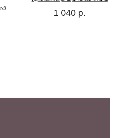
губ
1 040
р.