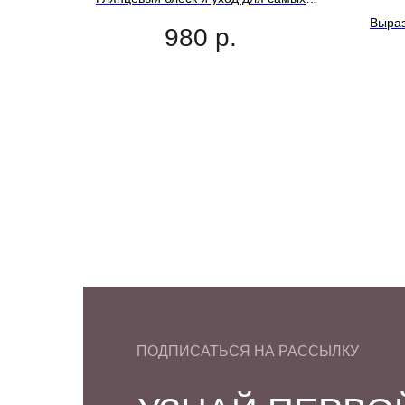
вкусных на вид губ
Выраз
980
р.
ПОДПИСАТЬСЯ НА РАССЫЛКУ