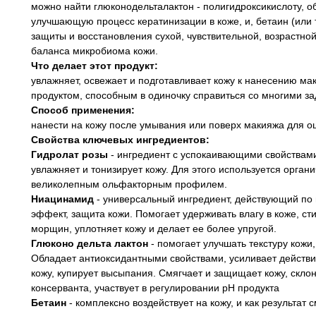
можно найти глюконодельталактон - полигидроксикислоту,
улучшающую процесс кератинизации в коже, и, бетаин (или
защиты и восстановления сухой, чувствительной, возрастной
баланса микробиома кожи.
Что делает этот продукт:
увлажняет, освежает и подготавливает кожу к нанесению 
продуктом, способным в одиночку справиться со многими з
Способ применения:
нанести на кожу после умывания или поверх макияжа для 
Свойства ключевых ингредиентов:
Гидролат розы
- ингредиент с успокаивающими свойствами
увлажняет и тонизирует кожу. Для этого используется орган
великолепным ольфакторным профилем.
Ниацинамид
- универсальный ингредиент, действующий по
эффект, защита кожи. Помогает удерживать влагу в коже, ст
морщин, уплотняет кожу и делает ее более упругой.
Глюконо дельта лактон
- помогает улучшать текстуру кожи
Обладает антиоксидантными свойствами, усиливает действ
кожу, купирует высыпания. Смягчает и защищает кожу, скло
консерванта, участвует в регулировании pH продукта
Бетаин
- комплексно воздействует на кожу, и как результат 