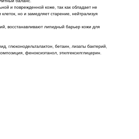
литный баланс.
ьной и поврежденной коже, так как обладает не
клеток, но и замедляет старение, нейтрализуя
ний, восстанавливают липидный барьер кожи для
ид, глюконодельталактон, бетаин, лизаты бактерий,
омпозиция, феноксиэтанол, этилгексилглицерин.