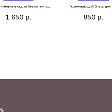
ительные скулы без пятен и
Ухаживающий блеск для 
полос!
"Интенсив"
1 650
р.
850
р.