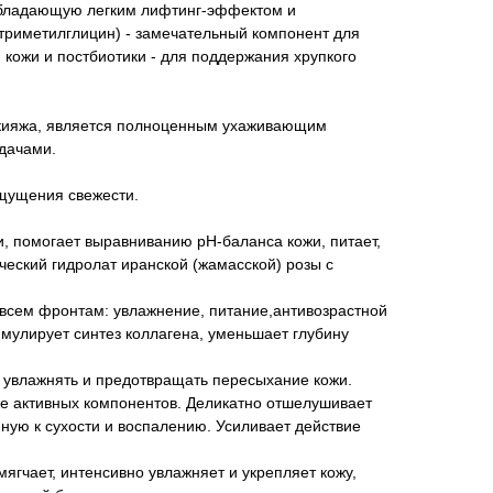
 обладающую легким лифтинг-эффектом и
 триметилглицин) - замечательный компонент для
 кожи и постбиотики - для поддержания хрупкого
макияжа, является полноценным ухаживающим
адачами.
ощущения свежести.
, помогает выравниванию рН-баланса кожи, питает,
ический гидролат иранской (жамасской) розы с
 всем фронтам: увлажнение, питание,антивозрастной
имулирует синтез коллагена, уменьшает глубину
, увлажнять и предотвращать пересыхание кожи.
ие активных компонентов. Деликатно отшелушивает
нную к сухости и воспалению. Усиливает действие
смягчает, интенсивно увлажняет и укрепляет кожу,