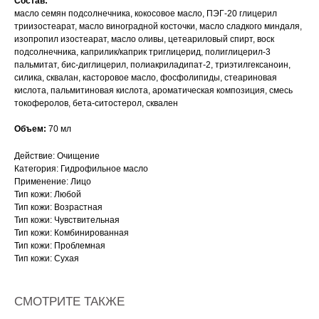
Состав:
масло семян подсолнечника, кокосовое масло, ПЭГ-20 глицерил
триизостеарат, масло виноградной косточки, масло сладкого миндаля,
изопропил изостеарат, масло оливы, цетеариловый спирт, воск
подсолнечника, каприлик/каприк триглицерид, полиглицерил-3
пальмитат, бис-диглицерил, полиакриладипат-2, триэтилгексаноин,
силика, сквалан, касторовое масло, фосфолипиды, стеариновая
кислота, пальмитиновая кислота, ароматическая композиция, смесь
токоферолов, бета-ситостерол, сквален
Объем:
70 мл
Действие: Очищение
Категория: Гидрофильное масло
Применение: Лицо
Тип кожи: Любой
Тип кожи: Возрастная
Тип кожи: Чувствительная
Тип кожи: Комбинированная
Тип кожи: Проблемная
Тип кожи: Сухая
СМОТРИТЕ ТАКЖЕ