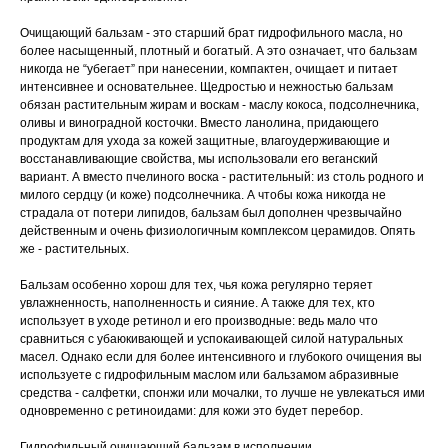
Очищающий бальзам - это старший брат гидрофильного масла, но
более насыщенный, плотный и богатый. А это означает, что бальзам
никогда не “убегает” при нанесении, компактен, очищает и питает
интенсивнее и основательнее. Щедростью и нежностью бальзам
обязан растительным жирам и воскам - маслу кокоса, подсолнечника,
оливы и виноградной косточки. Вместо ланолина, придающего
продуктам для ухода за кожей защитные, влагоудерживающие и
восстанавливающие свойства, мы использовали его веганский
вариант. А вместо пчелиного воска - растительный: из столь родного и
милого сердцу (и коже) подсолнечника. А чтобы кожа никогда не
страдала от потери липидов, бальзам был дополнен чрезвычайно
действенным и очень физиологичным комплексом церамидов. Опять
же - растительных.
Бальзам особенно хорош для тех, чья кожа регулярно теряет
увлажненность, наполненность и сияние. А также для тех, кто
использует в уходе ретинол и его производные: ведь мало что
сравниться с убаюкивающей и успокаивающей силой натуральных
масел. Однако если для более интенсивного и глубокого очищения вы
используете с гидрофильным маслом или бальзамом абразивные
средства - салфетки, спонжи или мочалки, то лучше не увлекаться ими
одновременно с ретиноидами: для кожи это будет перебор.
Гидрофильный очищающий бальзам в исполнении