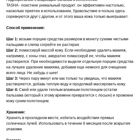
TASHA - поистине уникальный продукт: он эффективен настолько,
насколько приятен в использовании, Удовольствие и польза здесь
соревнуются друг с другом, и от этого ваша кожа только выигрывает.
Способ применения:
Шаг 1:
возьми порцию средства размером в монету сухими чистыми
пальцами и слегка согрейте ее растирая.
Шаг 2:
помассируй массой кожу. Если необходимо удалить макияж,
например, с зоны глаз, аккуратно помассируй ее, чтобы макияж
растворился. При необходимости выдели отдельную порцию средства
на лучшее удаление макияжа, добавив еще немного для очищение
всего лица. Не забудь о шее!
Шаг 3:
Через пару минут или как только ты увидишь, что макияж
растворяется, добавь теплую воду и продолжай массировать кожу.
Шаг 4:
Смой или удали теплым влажным полотенцем остатки
бальзама (который к этому времени превратится с лосьон) и промокни
кожу сухим полотенцем.
Хранение:
Хранить в прохладном месте, избегать воздействия прямых
солнечных лучей. Использовать в течение 6 месяцев после вскрытия
упаковки.