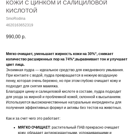
КОЖИ С ЦИНКОМ И САЛИЦИЛОВОЙ
КИСЛОТОЙ
SmoRodina
4620163652319
990,00
р.
Мягко очищает, уменьшает жирность кожи на 30%*, снижает
количество расширенных пор на 74%*,выравнивает тон и улучшает
цвет лица.
Энзимная пудра — идеальное средство для ежедневного умывания.
При контакте с водой, пудра превращается в нежную воздушную
пенку, которая очень бережно, но при этом глубоко очищает кожу и
подходит для снятия макияжа.
Благодаря цинку и салициловой кислоте в составе, пудра подходит
для ухода за жирной и проблемной кожей, склонной к высыпаниям.
Используются высококачественные натуральные ингредиенты для
получения эффективных формул и активы без тестов на животных.
Как и за счет чего это работает:
МЯГКО ОЧИЩАЕТ
: растительный ПАВ прекрасно очищает
кожу, обладает антиоксидантными, успокаивающими и