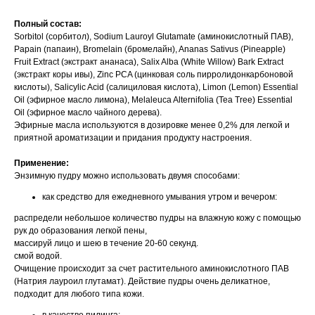
Полный состав:
Sorbitol (сорбитол), Sodium Lauroyl Glutamate (аминокислотный ПАВ),
Papain (папаин), Bromelain (бромелайн), Ananas Sativus (Pineapple)
Fruit Extract (экстракт ананаса), Salix Alba (White Willow) Bark Extract
(экстракт коры ивы), Zinc PCA (цинковая соль пирролидонкарбоновой
кислоты), Salicylic Acid (салициловая кислота), Limon (Lemon) Essential
Oil (эфирное масло лимона), Melaleuca Alternifolia (Tea Tree) Essential
Oil (эфирное масло чайного дерева).
Эфирные масла используются в дозировке менее 0,2% для легкой и
приятной ароматизации и придания продукту настроения.
Применение:
Энзимную пудру можно использовать двумя способами:
как средство для ежедневного умывания утром и вечером:
распредели небольшое количество пудры на влажную кожу с помощью
рук до образования легкой пены,
массируй лицо и шею в течение 20-60 секунд.
смой водой.
Очищение происходит за счет растительного аминокислотного ПАВ
(Натрия лауроил глутамат). Действие пудры очень деликатное,
подходит для любого типа кожи.