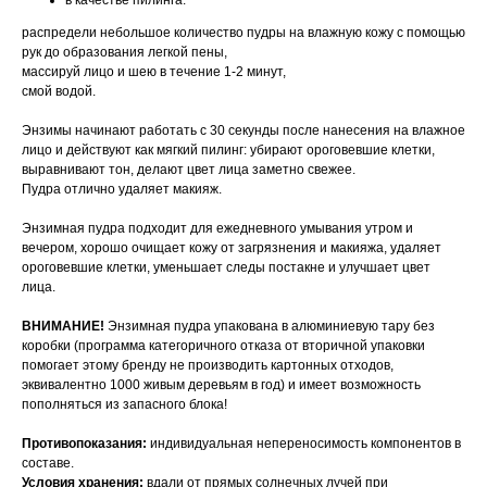
в качестве пилинга:
распредели небольшое количество пудры на влажную кожу с помощью
рук до образования легкой пены,
массируй лицо и шею в течение 1-2 минут,
смой водой.
Энзимы начинают работать с 30 секунды после нанесения на влажное
лицо и действуют как мягкий пилинг: убирают ороговевшие клетки,
выравнивают тон, делают цвет лица заметно свежее.
Пудра отлично удаляет макияж.
Энзимная пудра подходит для ежедневного умывания утром и
вечером, хорошо очищает кожу от загрязнения и макияжа, удаляет
ороговевшие клетки, уменьшает следы постакне и улучшает цвет
лица.
ВНИМАНИЕ!
Энзимная пудра упакована в алюминиевую тару без
коробки (программа категоричного отказа от вторичной упаковки
помогает этому бренду не производить картонных отходов,
эквивалентно 1000 живым деревьям в год) и имеет возможность
пополняться из запасного блока!
Противопоказания:
индивидуальная непереносимость компонентов в
составе.
Условия хранения:
вдали от прямых солнечных лучей при