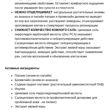
увлажняющими свойствами. Оставляет комфортное ощущение
после умывания без сухости и стянутости.
НЕЖНО ОТШЕЛУШИВАЕТ
: натуральные растительные энзимы
из ананаса и папайи папаин и бромелайн деликатно выводят
из пор все загрязнения, растворяют комедоны, отшелушивают
ороговевшие клетки и стимулируют процессы регенерации.
СНИЖАЕТ КОЛИЧЕСТВО КОЖНОГО САЛА:
Цинковая соль
пирролидон карбоновой кислоты (Zinc PCA) оказывает
противовоспалительное и себорегулирующее действие.
Салициловая кислота обладает себорегулирующим и
антимикробным действием. Экстракт ивовой коры оказывает
бактерицидное, вяжущее действие, способствует заживлению
ран, снятию воспалений и обновлению клеток кожи.
Активные ингредиенты
Папаин (энзим из папайи)
Бромелайн (энзим из ананаса)
Содиум лаурил глутамат (растительный аминокислотный ПАВ)
Инулин
Цинковая соль пирролидонкарбоновой кислоты
Салициловая кислота (в профилактической дозировке для
проблемной кожи - не пилинг)
Экстракт ивовой коры